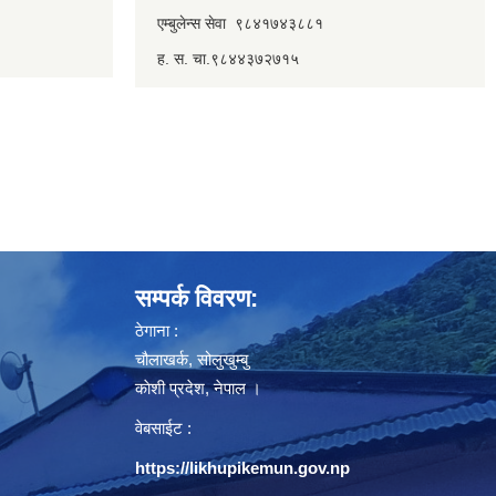
एम्बुलेन्स सेवा ९८४१७४३८८१
ह. स. चा.९८४४३७२७१५
सम्पर्क विवरण:
ठेगाना :
चौलाखर्क, सोलुखुम्बु
काेशी प्रदेश, नेपाल ।
वेबसाईट :
https://likhupikemun.gov.np