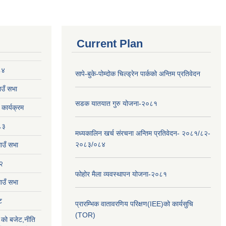
Current Plan
८४
सापे-बुके-पोम्दोक चिल्ड्रेन पार्कको अन्तिम प्रतिवेदन
उँ सभा
सडक यातयात गुरु योजना-२०८१
ार्यक्रम
८३
मध्यकालिन खर्च संरचना अन्तिम प्रतिवेदन- २०८१/८२-
२०८३/०८४
ाउँ सभा
२
फोहोर मैला व्यवस्थापन योजना-२०८१
उँ सभा
ट
प्रारम्भिक वातावरणिय परिक्षण(IEE)को कार्यसुचि
(TOR)
को बजेट,नीति