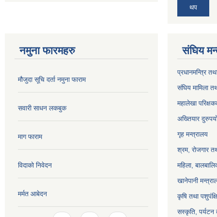
थप
नमुना फारमहरु
संघिय मन
प्रधानमन्त्रि तथ
मौजुदा सूचि दर्ता नमुना फाराम
संघिय मामिला तथ
महालेखा परिक्षक
सवारी साधन लकबुक
अख्तियार दुरुप
गृह मन्त्रालय
माग फाराम
श्रम, रोजगार तथ
विदाको निवेदन
महिला, बालबालिक
खानेपानी मन्त्रा
मर्मत आबेदन
कृषि तथा पशुपंक्
सस्कृति, पर्यटन