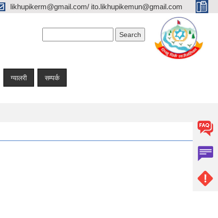
likhupikerm@gmail.com/ ito.likhupikemun@gmail.com
Search form
Search
ग्यालरी
सम्पर्क