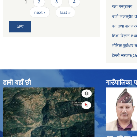
Pages
1
2
3
4
रक्षा मन्त्रालय
next ›
last »
उर्जा जलस्रोत तथ
वन तथा वातावरण
अन्य
शिक्षा विज्ञान तथ
भौतिक पुर्वाधार
हेल्लो सरकार(On
हामी यहाँ छौ
गाउँपालिका प