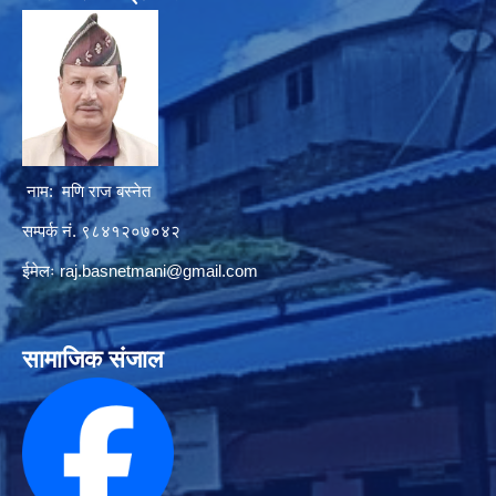
नाम: मणि राज बस्नेत
सम्पर्क नं. ९८४१२०७०४२
ईमेलः
raj.basnetmani@gmail.com
सामाजिक संजाल