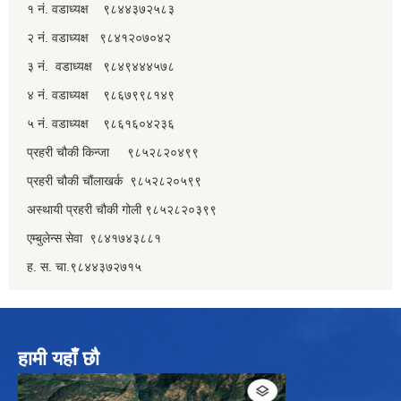
१ नं. वडाध्यक्ष ९८४४३७२५८३
२ नं. वडाध्यक्ष ९८४१२०७०४२
३ नं. वडाध्यक्ष ९८४९४४४५७८
४ नं. वडाध्यक्ष ९८६७९९८१४९
५ नं. वडाध्यक्ष ९८६१६०४२३६
प्रहरी चौकी किन्जा ९८५२८२०४९९
प्रहरी चौकी चौंलाखर्क ९८५२८२०५९९
अस्थायी प्रहरी चौकी गोली ९८५२८२०३९९
एम्बुलेन्स सेवा ९८४१७४३८८१
ह. स. चा.९८४४३७२७१५
हामी यहाँ छौ