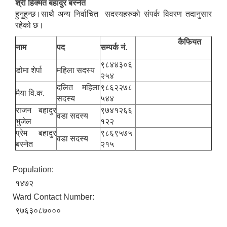
श्री हिक्मत बहादुर बस्नेत
हुनुहुन्छ।साथै अन्य निर्वाचित सदस्यहरुको संपर्क विवरण तदानुसार
रहेको छ।
कैफियत
नाम
पद
सम्पर्क नं.
९८४४३०६
डोमा शेर्पा
महिला सदस्य
२५४
दलित महिला
९८६२२७८
मैया वि.क.
सदस्य
५४४
राजन बहादुर
९७४१२६६
वडा सदस्य
भुजेल
१२२
प्रेम बहादुर
९८६९५७५
वडा सदस्य
बस्नेत
२१५
Population:
१४७२
Ward Contact Number:
९७६३०८७०००