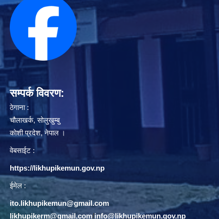
सम्पर्क विवरण:
ठेगाना :
चौलाखर्क, सोलुखुम्बु
काेशी प्रदेश, नेपाल ।
वेबसाईट :
https://likhupikemun.gov.np
ईमेल :
ito.likhupikemun@gmail.com
likhupikerm@gmail.com
/
info@likhupikemun.gov.np