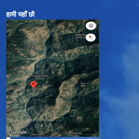
हामी यहाँ छौ