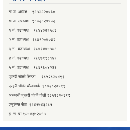
गा.पा. अध्यक्ष ९८५२८२००३०
गा.पा. उपाध्यक्ष ९८५२८२५५५२
१ नं. वडाध्यक्ष ९८४४३७२५८३
२ नं. वडाध्यक्ष ९८४१२०७०४२
३ नं. वडाध्यक्ष ९८४९४४४५७८
४ नं. वडाध्यक्ष ९८६७९९८१४९
५ नं. वडाध्यक्ष ९८६१६०४२३६
प्रहरी चौकी किन्जा ९८५२८२०४९९
प्रहरी चौकी चौंलाखर्क ९८५२८२०५९९
अस्थायी प्रहरी चौकी गोली ९८५२८२०३९९
एम्बुलेन्स सेवा ९८४१७४३८८१
ह. स. चा.९८४४३७२७१५