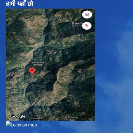
हामी यहाँ छौ