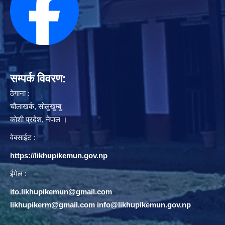
सम्पर्क विवरण:
ठेगाना :
चौलाखर्क, सोलुखुम्बु
काेशी प्रदेश, नेपाल ।
वेबसाईट :
https://likhupikemun.gov.np
ईमेल :
ito.likhupikemun@gmail.com
likhupikerm@gmail.com
/
info@likhupikemun.gov.np