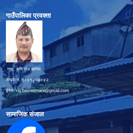
गाउँपालिका प्रवक्ता
नाम: मणि राज बस्नेत
सम्पर्क नं. ९८४१२०७०४२
ईमेलः
raj.basnetmani@gmail.com
सामाजिक संजाल