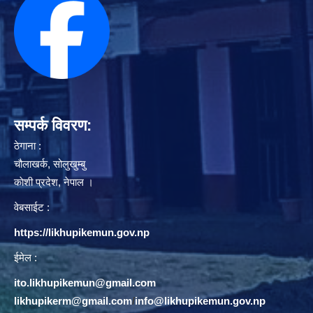
सम्पर्क विवरण:
ठेगाना :
चौलाखर्क, सोलुखुम्बु
काेशी प्रदेश, नेपाल ।
वेबसाईट :
https://likhupikemun.gov.np
ईमेल :
ito.likhupikemun@gmail.com
likhupikerm@gmail.com
/
info@likhupikemun.gov.np