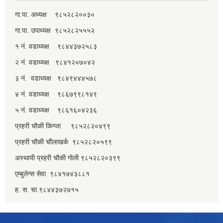
गा.पा. अध्यक्ष ९८५२८२००३०
गा.पा. उपाध्यक्ष ९८५२८२५५५२
१ नं. वडाध्यक्ष ९८४४३७२५८३
२ नं. वडाध्यक्ष ९८४१२०७०४२
३ नं. वडाध्यक्ष ९८४९४४४५७८
४ नं. वडाध्यक्ष ९८६७९९८१४९
५ नं. वडाध्यक्ष ९८६१६०४२३६
प्रहरी चौकी किन्जा ९८५२८२०४९९
प्रहरी चौकी चौंलाखर्क ९८५२८२०५९९
अस्थायी प्रहरी चौकी गोली ९८५२८२०३९९
एम्बुलेन्स सेवा ९८४१७४३८८१
ह. स. चा.९८४४३७२७१५