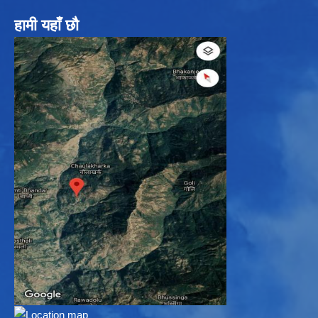
हामी यहाँ छौ