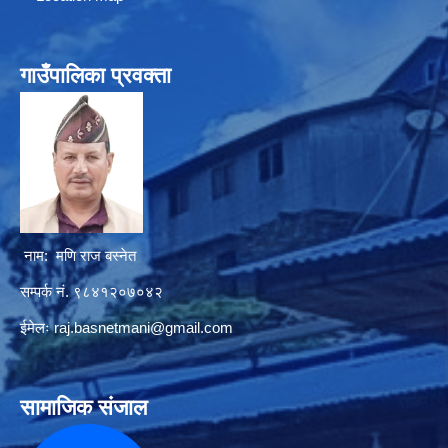
गाउँपालिका प्रवक्ता
नाम: मणि राज बस्नेत
सम्पर्क नं. ९८४१२०७०४२
ईमेलः
raj.basnetmani@gmail.com
सामाजिक संजाल