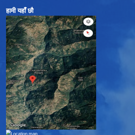
हामी यहाँ छौ