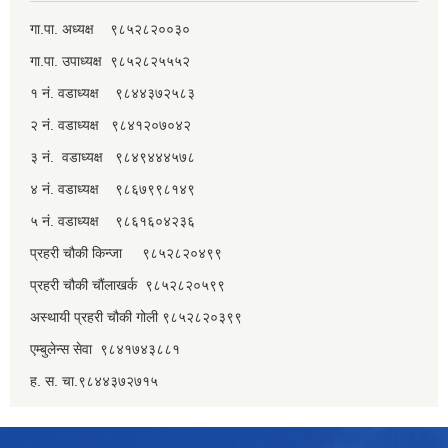
गा.पा. अध्यक्ष ९८५२८२००३०
गा.पा. उपाध्यक्ष ९८५२८२५५५२
१ नं. वडाध्यक्ष ९८४४३७२५८३
२ नं. वडाध्यक्ष ९८४१२०७०४२
३ नं. वडाध्यक्ष ९८४९४४४५७८
४ नं. वडाध्यक्ष ९८६७९९८१४९
५ नं. वडाध्यक्ष ९८६१६०४२३६
प्रहरी चौकी किन्जा ९८५२८२०४९९
प्रहरी चौकी चौंलाखर्क ९८५२८२०५९९
अस्थायी प्रहरी चौकी गोली ९८५२८२०३९९
एम्बुलेन्स सेवा ९८४१७४३८८१
ह. स. चा.९८४४३७२७१५