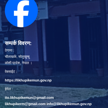
सम्पर्क विवरण:
ठेगाना :
चौलाखर्क, सोलुखुम्बु
काेशी प्रदेश, नेपाल ।
वेबसाईट :
https://likhupikemun.gov.np
ईमेल :
ito.likhupikemun@gmail.com
likhupikerm@gmail.com
/
info@likhupikemun.gov.np