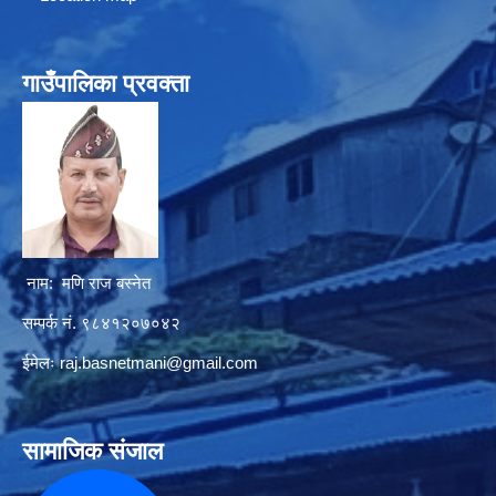
गाउँपालिका प्रवक्ता
नाम: मणि राज बस्नेत
सम्पर्क नं. ९८४१२०७०४२
ईमेलः
raj.basnetmani@gmail.com
सामाजिक संजाल