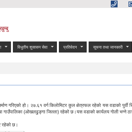
ुम्बु
ा
विधुतीय शुसासन सेवा
प्रतिवेदन
सूचना तथा जानकारी
माण गरिएको हो। २७.६१ वर्ग किलाेमिटर कुल क्षेत्रफल रहेकाे यस वडाको पुर्वी 
िदेम्बा गाउँपालिका (ओखलढुङ्गा जिल्ला) रहेको छ।यस वडाको कार्यलय गोली भन्ने
ार रहेको छ।