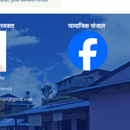
line) गुनासो व्यवस्थापन प्रणालि
्रवक्ता
सामाजिक संजाल
नेत
१२०७०४२
tmani@gmail.com