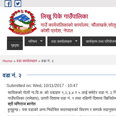
Skip to main content
लिखु पिके गाउँपालिका
गाउँ कार्यपालिकाको कार्यालय, चौंलाखर्क,सोलुख
कोशी प्रदेश, नेपाल
परिचय
वडा कार्यालयहरु
कार्यक्रम तथा परियोजन
गृहपृष्ठ
You are here
Home
»
वडा कार्यालयहरु
» वडा नं. २
वडा नं. २
Submitted on:
Wed, 10/11/2017 - 10:47
साविकको गोली गा.वि.स. को वडाहरु १,२,३,४ र ५ लाई समेटेर वडा नं. २ निर्
गाउँपालिका (रामेछाप), उत्तरी दिशामा वडा नं. १ तथा दक्षिणी दिशामा खिज
श्री मणिराज बस्नेत
हुनुहुन्छ। यस वडाको अन्य निर्वाचित सदस्यहरुको विवरण र सम्पर्क तदानुस