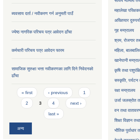
संघिय मामिला तथ
महालेखा परिक्षक
ब्यवसाय दर्ता / नवीकरण गर्न अनुमती पाउँ
अख्तियार दुरुप
गृह मन्त्रालय
ज्येष्ठ नागरिक परिचय पत्र आवेदन ढाँचा
श्रम, रोजगार तथ
कर्मचारी परिचय पत्र आवेदन फारम
महिला, बालबालिक
खानेपानी मन्त्रा
सामाजिक सुरुक्षा भत्ता नवीकरणका लागि दिने निवेदनकाे
कृषि तथा पशुपंक्
ढाँचा
सस्कृति, पर्यटन
Pages
रक्षा मन्त्रालय
« first
‹ previous
1
उर्जा जलस्रोत तथ
2
3
4
next ›
वन तथा वातावरण
last »
शिक्षा विज्ञान तथ
अन्य
भौतिक पुर्वाधार