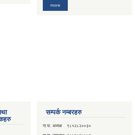
more
तथा
सम्पर्क नम्बरहरु
्कहरु
गा.पा. अध्यक्ष ९८५२८२००३०