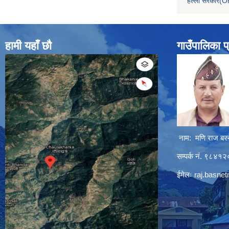
हेल्लो सरकार(On
हामी यहाँ छौ
गाउँपालिका प
नाम: मणि राज बस्
सम्पर्क नं. ९८४
ईमेलः
raj.basne