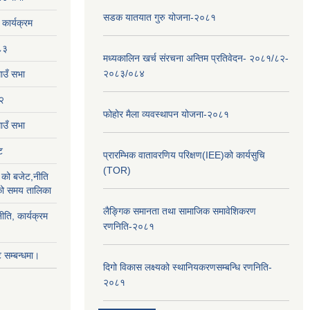
सडक यातयात गुरु योजना-२०८१
ार्यक्रम
८३
मध्यकालिन खर्च संरचना अन्तिम प्रतिवेदन- २०८१/८२-
२०८३/०८४
ाउँ सभा
२
फोहोर मैला व्यवस्थापन योजना-२०८१
उँ सभा
ट
प्रारम्भिक वातावरणिय परिक्षण(IEE)को कार्यसुचि
(TOR)
को बजेट,नीति
ाको समय तालिका
लैङ्‍गिक समानता तथा सामाजिक समावेशिकरण
ीति, कार्यक्रम
रणनिति-२०८१
सम्बन्धमा।
दिगो विकास लक्ष्यको स्थानियकरणसम्बन्धि रणनिति-
२०८१