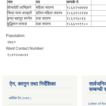
नाम
पद
सम्पर्क नं.
कैफ
शोभादेवी लामिछाने
महिला सदस्य
९८६४२५७७४७
चित्र माया बराइली
दलित महिला सदस्य
९८६३९५२९४७
इन्द्र बहादुर बस्नेत
वडा सदस्य
९८६२९६०३३
बुद्धिमान तामाङ
वडा सदस्य
९८६६५५९९८०
Population:
२७६१
Ward Contact Number:
९८४१२०७०४२
ऐन, कानुन तथा निर्देशिका
सार्वजनि
सम्बन्धी 
आर्थिक ऐन,२०७९।
Letter of A