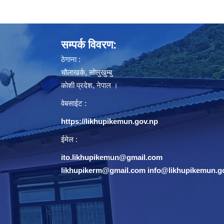
सम्पर्क विवरण:
ठेगाना :
चौलाखर्क, सोलुखुम्बु
काेशी प्रदेश, नेपाल ।
वेबसाईट :
https://likhupikemun.gov.np
ईमेल :
ito.likhupikemun@gmail.com
likhupikerm@gmail.com
/
info@likhupikemun.g