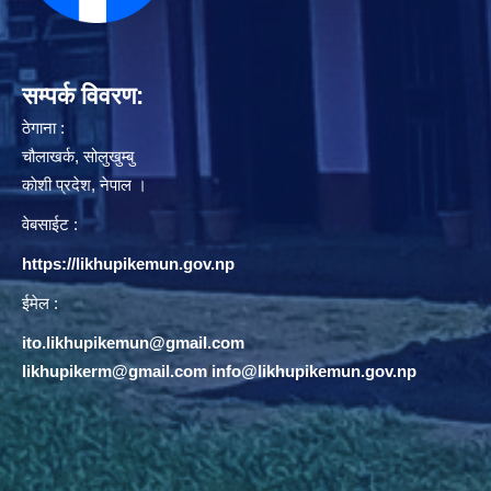
सम्पर्क विवरण:
ठेगाना :
चौलाखर्क, सोलुखुम्बु
काेशी प्रदेश, नेपाल ।
वेबसाईट :
https://likhupikemun.gov.np
ईमेल :
ito.likhupikemun@gmail.com
likhupikerm@gmail.com
/
info@likhupikemun.gov.np