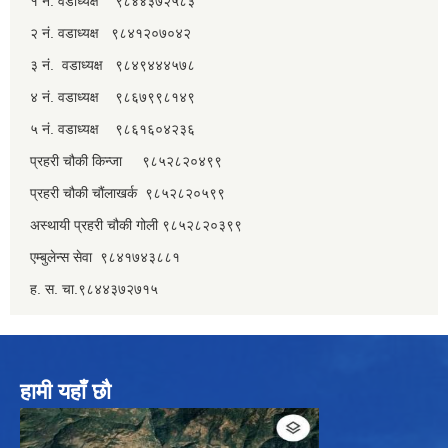
१ नं. वडाध्यक्ष ९८४४३७२५८३
२ नं. वडाध्यक्ष ९८४१२०७०४२
३ नं. वडाध्यक्ष ९८४९४४४५७८
४ नं. वडाध्यक्ष ९८६७९९८१४९
५ नं. वडाध्यक्ष ९८६१६०४२३६
प्रहरी चौकी किन्जा ९८५२८२०४९९
प्रहरी चौकी चौंलाखर्क ९८५२८२०५९९
अस्थायी प्रहरी चौकी गोली ९८५२८२०३९९
एम्बुलेन्स सेवा ९८४१७४३८८१
ह. स. चा.९८४४३७२७१५
हामी यहाँ छौ