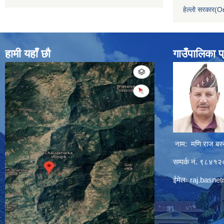
हेल्लो सरकार(On
हामी यहाँ छौ
गाउँपालिका प
नाम: मणि राज बस्
सम्पर्क नं. ९८४
ईमेलः
raj.basne