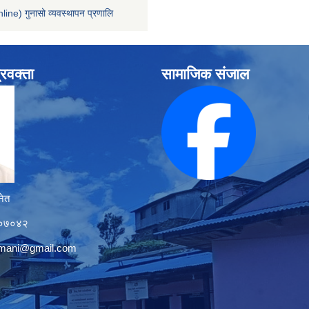
line) गुनासो व्यवस्थापन प्रणालि
्रवक्ता
सामाजिक संजाल
नेत
१२०७०४२
tmani@gmail.com