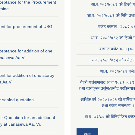
cceptance for the Procurement
आ.व.२०८२/०८३ को हिउदे गा
hine
आ.व. २०८२/०८३ को निति तथा क
ntent for procurement of USG
बजेट बक्तव्य- २०८२-०
आ.व. २०८१/०८२ को हिउदे ग
वडागत बजेट ०८१।०८
ceptance for addition of one
anasewa Aa.Vi.
आ.व. २०८१/०८२ को बजेट गा
आ.ब. २०८१/०८२ बजे
tent for addition of one storey
 Aa.Vi.
तेह्रौ गाउँसभाबाट आ व २०८१।०८२ 
तथा कार्यक्रम तर्जुमा/छनौट प्रक्रिय
आर्थिक वर्ष २०८०।०८१ काे वार्षिक न
or sealed quotation.
तथा बजेट सम्बन्धमा ।
आ.व. ७९/८० को विनियोजित बजेट 
for Quotation for an additional
ey at Janasewa Aa. Vi.
अन्य