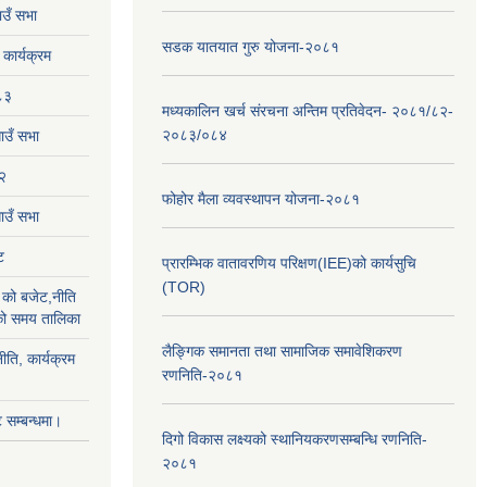
उँ सभा
सडक यातयात गुरु योजना-२०८१
ार्यक्रम
८३
मध्यकालिन खर्च संरचना अन्तिम प्रतिवेदन- २०८१/८२-
२०८३/०८४
ाउँ सभा
२
फोहोर मैला व्यवस्थापन योजना-२०८१
उँ सभा
ट
प्रारम्भिक वातावरणिय परिक्षण(IEE)को कार्यसुचि
(TOR)
को बजेट,नीति
ाको समय तालिका
लैङ्‍गिक समानता तथा सामाजिक समावेशिकरण
ीति, कार्यक्रम
रणनिति-२०८१
सम्बन्धमा।
दिगो विकास लक्ष्यको स्थानियकरणसम्बन्धि रणनिति-
२०८१