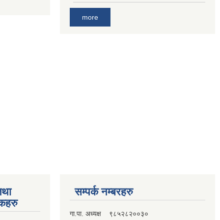
more
तथा
सम्पर्क नम्बरहरु
्कहरु
गा.पा. अध्यक्ष ९८५२८२००३०