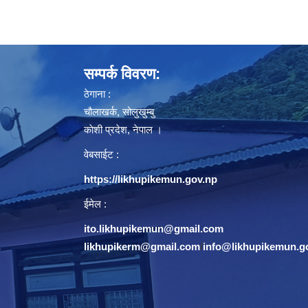
सम्पर्क विवरण:
ठेगाना :
चौलाखर्क, सोलुखुम्बु
काेशी प्रदेश, नेपाल ।
वेबसाईट :
https://likhupikemun.gov.np
ईमेल :
ito.likhupikemun@gmail.com
likhupikerm@gmail.com
/
info@likhupikemun.g