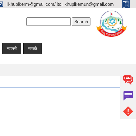
likhupikerm@gmail.com/ ito.likhupikemun@gmail.com
Search form
Search
ग्यालरी
सम्पर्क