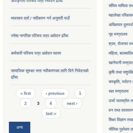
अपाङ्गता परिचय पत्र निवेदन ढाँचा
संघिय मामिला तथ
महालेखा परिक्षक
ब्यवसाय दर्ता / नवीकरण गर्न अनुमती पाउँ
अख्तियार दुरुप
गृह मन्त्रालय
ज्येष्ठ नागरिक परिचय पत्र आवेदन ढाँचा
श्रम, रोजगार तथ
कर्मचारी परिचय पत्र आवेदन फारम
महिला, बालबालिक
खानेपानी मन्त्रा
सामाजिक सुरुक्षा भत्ता नवीकरणका लागि दिने निवेदनकाे
कृषि तथा पशुपंक्
ढाँचा
सस्कृति, पर्यटन
Pages
रक्षा मन्त्रालय
« first
‹ previous
1
उर्जा जलस्रोत तथ
2
3
4
next ›
वन तथा वातावरण
last »
शिक्षा विज्ञान तथ
अन्य
भौतिक पुर्वाधार