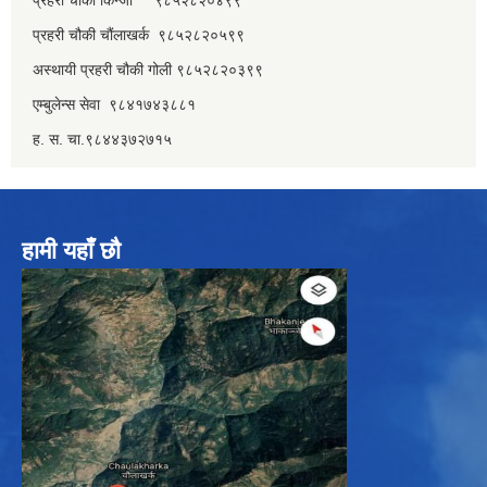
प्रहरी चौकी चौंलाखर्क ९८५२८२०५९९
अस्थायी प्रहरी चौकी गोली ९८५२८२०३९९
एम्बुलेन्स सेवा ९८४१७४३८८१
ह. स. चा.९८४४३७२७१५
हामी यहाँ छौ