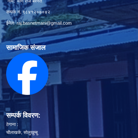
नाम: मणि राज बस्नेत
सम्पर्क नं. ९८४१२०७०४२
ईमेलः
raj.basnetmani@gmail.com
सामाजिक संजाल
सम्पर्क विवरण:
ठेगाना :
चौलाखर्क, सोलुखुम्बु