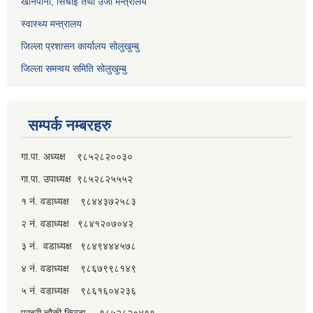
खानेपानी, सिंचाइ तथा उर्जा मन्त्रालय
स्वास्थ्य मन्त्रालय
जिल्ला प्रशासन कार्यालय सोलुखुम्बु
जिल्ला समन्वय समिति सोलुखुम्बु
सम्पर्क नम्बरहरु
गा.पा. अध्यक्ष ९८५२८२००३०
गा.पा. उपाध्यक्ष ९८५२८२५५५२
१ नं. वडाध्यक्ष ९८४४३७२५८३
२ नं. वडाध्यक्ष ९८४१२०७०४२
३ नं. वडाध्यक्ष ९८४९४४४५७८
४ नं. वडाध्यक्ष ९८६७९९८१४९
५ नं. वडाध्यक्ष ९८६१६०४२३६
प्रहरी चौकी किन्जा ९८५२८२०४९९