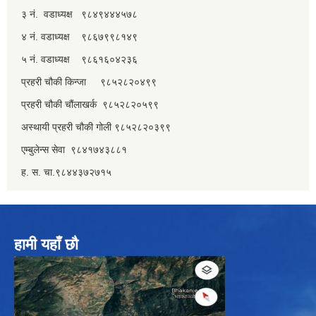
३ नं. वडाध्यक्ष ९८४९४४४५७८
४ नं. वडाध्यक्ष ९८६७९९८१४९
५ नं. वडाध्यक्ष ९८६१६०४२३६
प्रहरी चौकी किन्जा ९८५२८२०४९९
प्रहरी चौकी चौंलाखर्क ९८५२८२०५९९
अस्थायी प्रहरी चौकी गोली ९८५२८२०३९९
एम्बुलेन्स सेवा ९८४१७४३८८१
ह. स. चा.९८४४३७२७१५
हामी यहाँ छौ