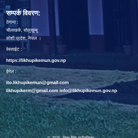
सम्पर्क विवरण:
ठेगाना :
चौलाखर्क, सोलुखुम्बु
काेशी प्रदेश, नेपाल ।
वेबसाईट :
https://likhupikemun.gov.np
ईमेल :
ito.likhupikemun@gmail.com
likhupikerm@gmail.com
/
info@likhupikemun.gov.np
© 2026 लिखु पिके गाउँपालिका