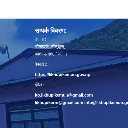
सम्पर्क विवरण:
ठेगाना :
चौलाखर्क, सोलुखुम्बु
काेशी प्रदेश, नेपाल ।
वेबसाईट :
https://likhupikemun.gov.np
ईमेल :
ito.likhupikemun@gmail.com
likhupikerm@gmail.com
/
info@likhupikemun.g