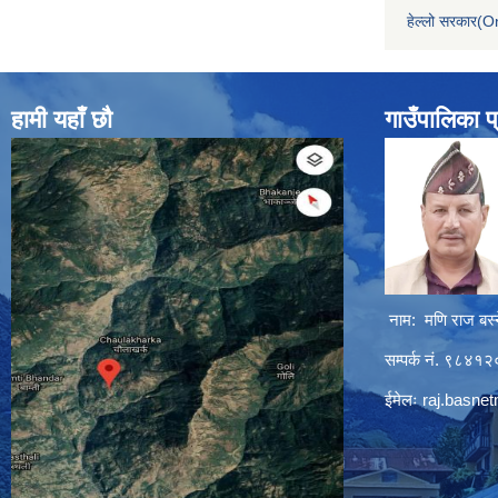
हेल्लो सरकार(On
हामी यहाँ छौ
गाउँपालिका प
नाम: मणि राज बस्
सम्पर्क नं. ९८४
ईमेलः
raj.basne