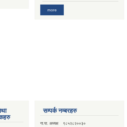
more
तथा
सम्पर्क नम्बरहरु
्कहरु
गा.पा. अध्यक्ष ९८५२८२००३०