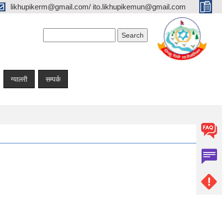
likhupikerm@gmail.com/ ito.likhupikemun@gmail.com
Search form
Search
ग्यालरी
सम्पर्क