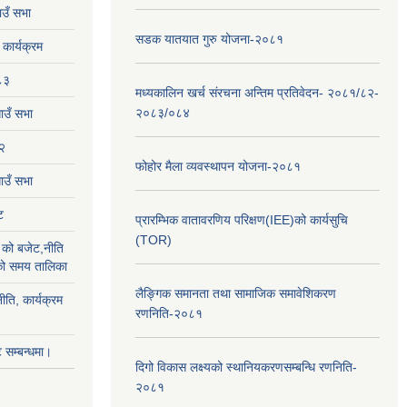
उँ सभा
सडक यातयात गुरु योजना-२०८१
ार्यक्रम
८३
मध्यकालिन खर्च संरचना अन्तिम प्रतिवेदन- २०८१/८२-
२०८३/०८४
ाउँ सभा
२
फोहोर मैला व्यवस्थापन योजना-२०८१
उँ सभा
ट
प्रारम्भिक वातावरणिय परिक्षण(IEE)को कार्यसुचि
(TOR)
को बजेट,नीति
ाको समय तालिका
लैङ्‍गिक समानता तथा सामाजिक समावेशिकरण
ीति, कार्यक्रम
रणनिति-२०८१
सम्बन्धमा।
दिगो विकास लक्ष्यको स्थानियकरणसम्बन्धि रणनिति-
२०८१