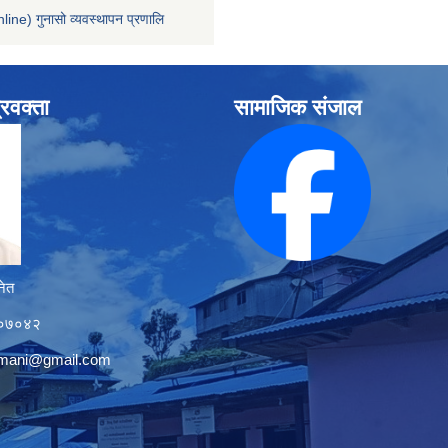
line) गुनासो व्यवस्थापन प्रणालि
्रवक्ता
सामाजिक संजाल
नेत
१२०७०४२
tmani@gmail.com