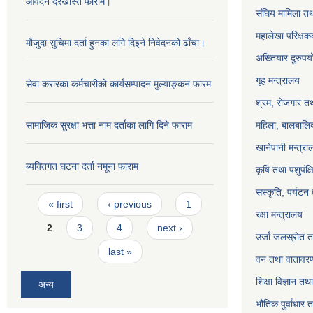
आवेदन दरखास्त फाराम।
संघिय मामिला तथ
महालेखा परिक्षक
मौजुदा सुचिमा दर्ता हुनका लगि दिइने निवेदनको ढाँचा।
अख्तियार दुरुप
गृह मन्त्रालय
सेवा करारका कर्मचारीको कार्यसम्पादन मुल्याङ्‍कन फारम
श्रम, रोजगार तथ
सामाजिक सुरक्षा भत्ता नाम दर्ताका लागि दिने फाराम
महिला, बालबालिक
खानेपानी मन्त्रा
ब्यक्तिगत घटना दर्ता नमूना फाराम
कृषि तथा पशुपंक्
सस्कृति, पर्यटन
Pages
« first
‹ previous
1
रक्षा मन्त्रालय
2
3
4
next ›
उर्जा जलस्रोत तथ
last »
वन तथा वातावरण
शिक्षा विज्ञान तथ
अन्य
भौतिक पुर्वाधार