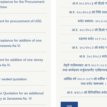
cceptance for the Procurement
आ.व.२०८२/०८३ को हिउदे गा
hine
आ.व. २०८२/०८३ को निति तथा क
ntent for procurement of USG
बजेट बक्तव्य- २०८२-०
आ.व. २०८१/०८२ को हिउदे ग
वडागत बजेट ०८१।०८
ceptance for addition of one
anasewa Aa.Vi.
आ.व. २०८१/०८२ को बजेट गा
आ.ब. २०८१/०८२ बजे
tent for addition of one storey
 Aa.Vi.
तेह्रौ गाउँसभाबाट आ व २०८१।०८२ 
तथा कार्यक्रम तर्जुमा/छनौट प्रक्रिय
आर्थिक वर्ष २०८०।०८१ काे वार्षिक न
or sealed quotation.
तथा बजेट सम्बन्धमा ।
आ.व. ७९/८० को विनियोजित बजेट 
for Quotation for an additional
ey at Janasewa Aa. Vi.
अन्य