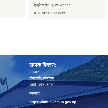
एम्बुलेन्स सेवा ९८४१७४३८८१
ह. स. चा.९८४४३७२७१५
सम्पर्क विवरण:
ठेगाना :
चौलाखर्क, सोलुखुम्बु
काेशी प्रदेश, नेपाल ।
वेबसाईट :
https://likhupikemun.gov.np