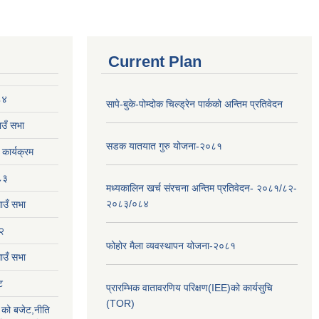
Current Plan
८४
सापे-बुके-पोम्दोक चिल्ड्रेन पार्कको अन्तिम प्रतिवेदन
उँ सभा
सडक यातयात गुरु योजना-२०८१
ार्यक्रम
८३
मध्यकालिन खर्च संरचना अन्तिम प्रतिवेदन- २०८१/८२-
२०८३/०८४
ाउँ सभा
२
फोहोर मैला व्यवस्थापन योजना-२०८१
उँ सभा
ट
प्रारम्भिक वातावरणिय परिक्षण(IEE)को कार्यसुचि
(TOR)
को बजेट,नीति