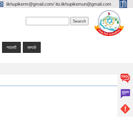
likhupikerm@gmail.com/ ito.likhupikemun@gmail.com
Search form
Search
ग्यालरी
सम्पर्क