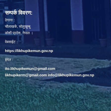
सम्पर्क विवरण:
ठेगाना :
चौलाखर्क, सोलुखुम्बु
काेशी प्रदेश, नेपाल ।
वेबसाईट :
https://likhupikemun.gov.np
ईमेल :
ito.likhupikemun@gmail.com
likhupikerm@gmail.com
/
info@likhupikemun.gov.np