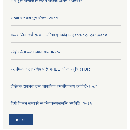
सापे-बुके-पोम्दोक चिल्ड्रेन पार्कको अन्तिम प्रतिवेदन
सडक यातयात गुरु योजना-२०८१
मध्यकालिन खर्च संरचना अन्तिम प्रतिवेदन- २०८१/८२- २०८३/०८४
फोहोर मैला व्यवस्थापन योजना-२०८१
प्रारम्भिक वातावरणिय परिक्षण(IEE)को कार्यसुचि (TOR)
लैङ्‍गिक समानता तथा सामाजिक समावेशिकरण रणनिति-२०८१
दिगो विकास लक्ष्यको स्थानियकरणसम्बन्धि रणनिति- २०८१
more