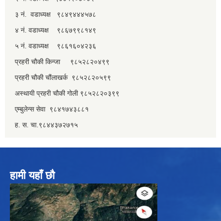
३ नं. वडाध्यक्ष ९८४९४४४५७८
४ नं. वडाध्यक्ष ९८६७९९८१४९
५ नं. वडाध्यक्ष ९८६१६०४२३६
प्रहरी चौकी किन्जा ९८५२८२०४९९
प्रहरी चौकी चौंलाखर्क ९८५२८२०५९९
अस्थायी प्रहरी चौकी गोली ९८५२८२०३९९
एम्बुलेन्स सेवा ९८४१७४३८८१
ह. स. चा.९८४४३७२७१५
हामी यहाँ छौ