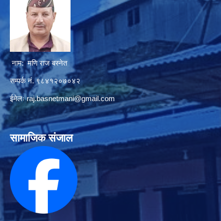
नाम: मणि राज बस्नेत
सम्पर्क नं. ९८४१२०७०४२
ईमेलः
raj.basnetmani@gmail.com
सामाजिक संजाल