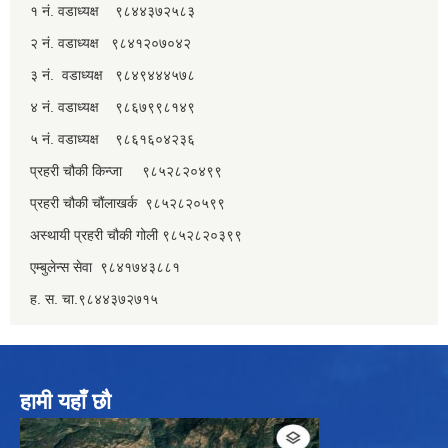
१ नं. वडाध्यक्ष ९८४४३७२५८३
२ नं. वडाध्यक्ष ९८४१२०७०४२
३ नं. वडाध्यक्ष ९८४९४४४५७८
४ नं. वडाध्यक्ष ९८६७९९८१४९
५ नं. वडाध्यक्ष ९८६१६०४२३६
प्रहरी चौकी किन्जा ९८५२८२०४९९
प्रहरी चौकी चौंलाखर्क ९८५२८२०५९९
अस्थायी प्रहरी चौकी गोली ९८५२८२०३९९
एम्बुलेन्स सेवा ९८४१७४३८८१
ह. स. चा.९८४४३७२७१५
हामी यहाँ छौ