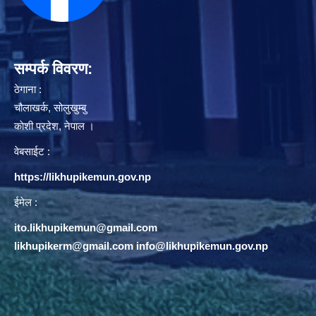
सम्पर्क विवरण:
ठेगाना :
चौलाखर्क, सोलुखुम्बु
काेशी प्रदेश, नेपाल ।
वेबसाईट :
https://likhupikemun.gov.np
ईमेल :
ito.likhupikemun@gmail.com
likhupikerm@gmail.com
/
info@likhupikemun.gov.np