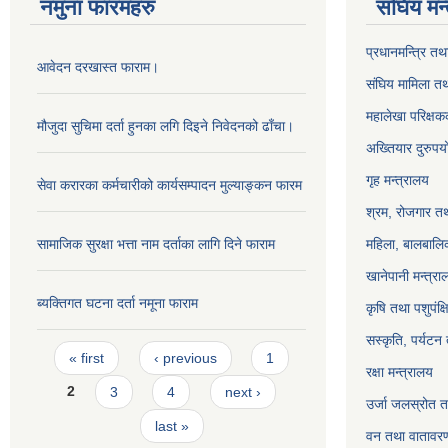
नमुना फारमहरु
संघिय मन
प्रधानमन्त्रि तथ
आवेदन दरखास्त फाराम।
संघिय मामिला तथ
महालेखा परिक्षक
मौजुदा सुचिमा दर्ता हुनका लगि दिइने निवेदनको ढाँचा।
अख्तियार दुरुप
गृह मन्त्रालय
सेवा करारका कर्मचारीको कार्यसम्पादन मुल्याङ्‍कन फारम
श्रम, रोजगार तथ
सामाजिक सुरक्षा भत्ता नाम दर्ताका लागि दिने फाराम
महिला, बालबालिक
खानेपानी मन्त्रा
ब्यक्तिगत घटना दर्ता नमूना फाराम
कृषि तथा पशुपंक्
सस्कृति, पर्यटन
Pages
« first
‹ previous
1
रक्षा मन्त्रालय
2
3
4
next ›
उर्जा जलस्रोत तथ
last »
वन तथा वातावरण