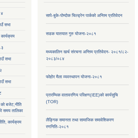
८४
सापे-बुके-पोम्दोक चिल्ड्रेन पार्कको अन्तिम प्रतिवेदन
उँ सभा
सडक यातयात गुरु योजना-२०८१
ार्यक्रम
८३
मध्यकालिन खर्च संरचना अन्तिम प्रतिवेदन- २०८१/८२-
२०८३/०८४
ाउँ सभा
२
फोहोर मैला व्यवस्थापन योजना-२०८१
उँ सभा
ट
प्रारम्भिक वातावरणिय परिक्षण(IEE)को कार्यसुचि
(TOR)
को बजेट,नीति
ाको समय तालिका
लैङ्‍गिक समानता तथा सामाजिक समावेशिकरण
ीति, कार्यक्रम
रणनिति-२०८१