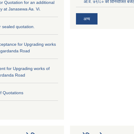
आ.व. ७९/८० को विनियोजित बजेट 
for Quotation for an additional
ey at Janasewa Aa. Vi.
अन्य
or sealed quotation.
cceptance for Upgrading works
agardanda Road
tent for Upgrading works of
ardanda Road
of Quotations