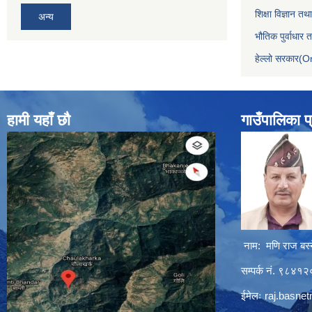
शिक्षा विज्ञान तथ
अन्य
भौतिक पुर्वाधार
हेल्लो सरकार(On
हामी यहाँ छौ
गाउँपालिका प
नाम: मणि राज बस्
सम्पर्क नं. ९८४
ईमेलः
raj.basne