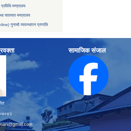
ा प्रविधि मन्त्रालय
 तथा यातयात मन्त्रालय
line) गुनासो व्यवस्थापन प्रणालि
्रवक्ता
सामाजिक संजाल
नेत
१२०७०४२
tmani@gmail.com